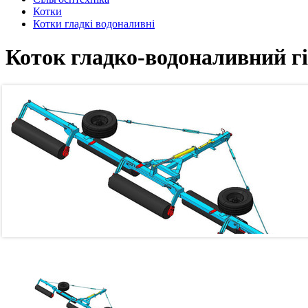
Котки
Котки гладкі водоналивні
Коток гладко-водоналивний г