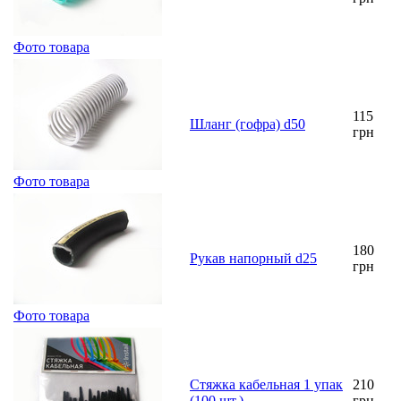
Фото товара
115
Шланг (гофра) d50
грн
Фото товара
180
Рукав напорный d25
грн
Фото товара
Стяжка кабельная 1 упак
210
(100 шт.)
грн